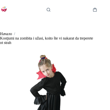
Skip
to
content
Shopping
cart
Начало
/
Kostjumi na zombita i užasi, koito šte vi nakarat da treperete
ot strah