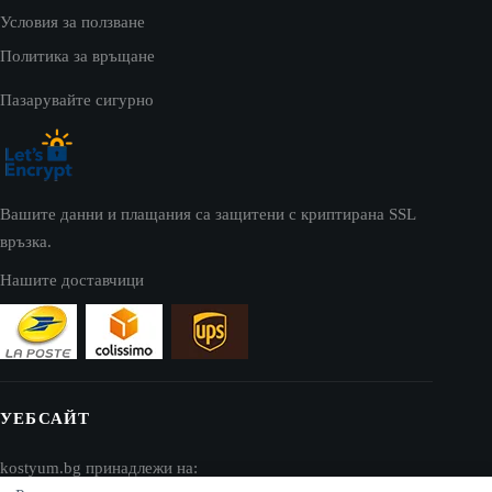
Условия за ползване
Политика за връщане
Пазарувайте сигурно
Вашите данни и плащания са защитени с криптирана SSL
връзка.
Нашите доставчици
УЕБСАЙТ
kostyum.bg принадлежи на: