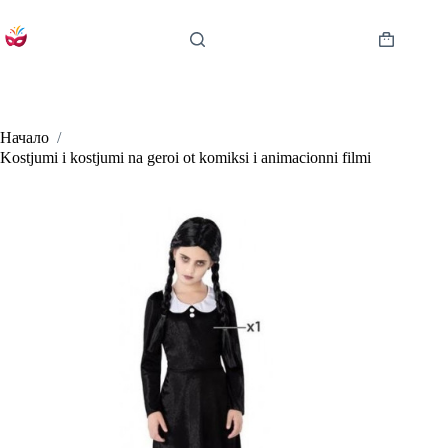
Skip
to
content
Shopping
cart
Начало
/
Kostjumi i kostjumi na geroi ot komiksi i animacionni filmi