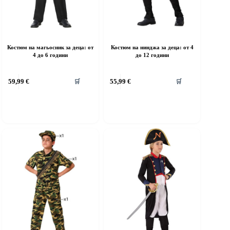
Костюм на магьосник за деца: от
Костюм на нинджа за деца: от 4
4 до 6 години
до 12 години
his
This
59,99
€
55,99
€
🛒
🛒
roduct
product
as
has
ultiple
multiple
riants.
variants.
he
The
ptions
options
ay
may
e
be
hosen
chosen
n
on
he
the
roduct
product
age
page