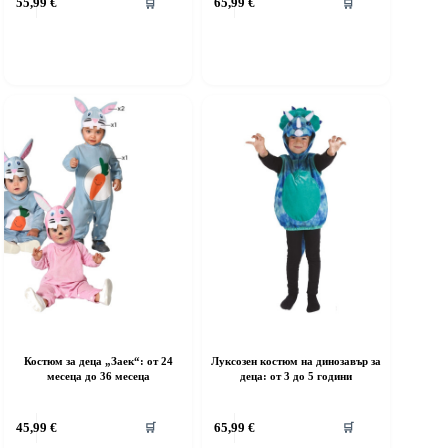
55,99
€
65,99
€
🛒
🛒
roduct
product
as
has
ultiple
multiple
riants.
variants.
he
The
ptions
options
ay
may
e
be
hosen
chosen
n
on
he
the
roduct
product
age
page
Костюм за деца „Заек“: от 24
Луксозен костюм на динозавър за
месеца до 36 месеца
деца: от 3 до 5 години
his
This
45,99
€
65,99
€
🛒
🛒
roduct
product