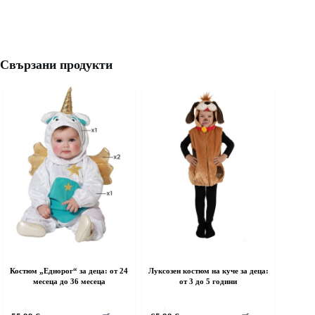
Свързани продукти
Костюм „Еднорог“ за деца: от 24
Луксозен костюм на куче за деца:
месеца до 36 месеца
от 3 до 5 години
his
This