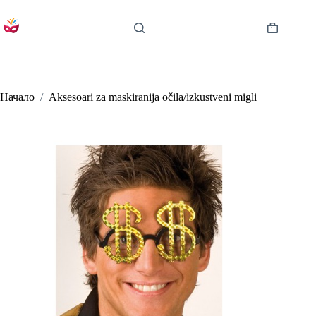
Skip
to
content
Shopping
cart
Начало
/
Aksesoari za maskiranija očila/izkustveni migli