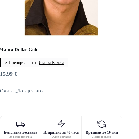
Чаши Dollar Gold
✓ Препоръчано от
Иванка Колева
15,99
€
Очила „Долар злато“
Безплатна доставка
Изпратено за 48 часа
Връщане до 10 дни
За всяка поръчка
Бърза доставка
Лесно и бързо